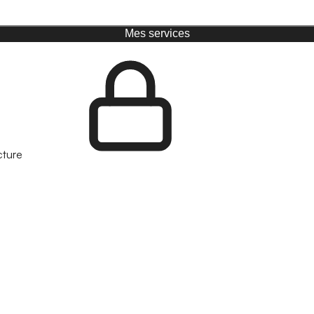
Mes services
cture