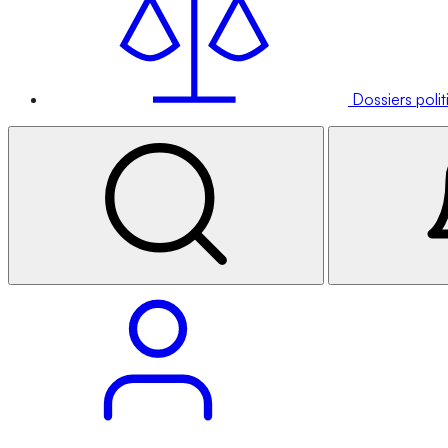
Dossiers poli