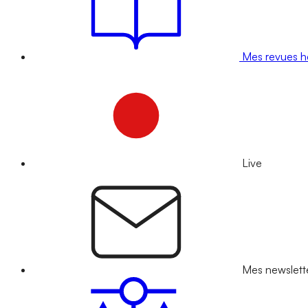
Mes revues 
Live
Mes newslett