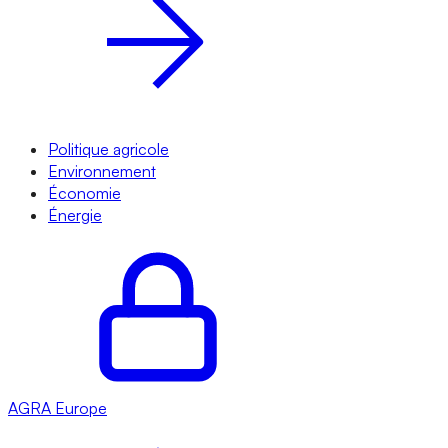
Politique agricole
Environnement
Économie
Énergie
AGRA
Europe