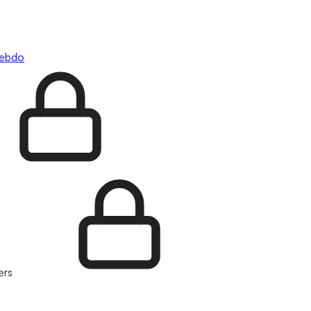
hebdo
ers