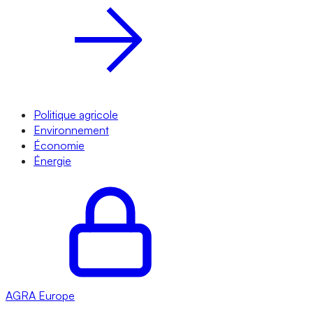
Politique agricole
Environnement
Économie
Énergie
AGRA
Europe