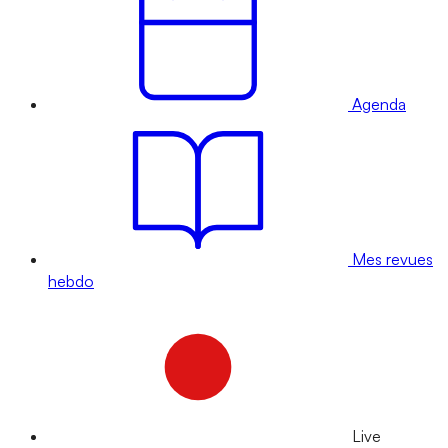
Agenda
Mes revues
hebdo
Live