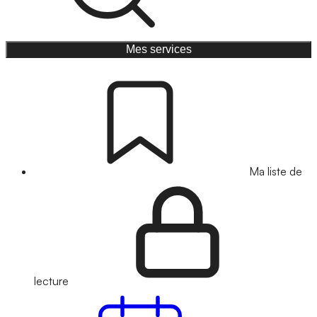
Mes services
Ma liste de
lecture