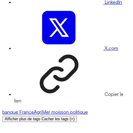
LinkedIn
X.com
Copier le
lien
banque
FranceAgriMer
moisson
politique
Afficher plus de tags
Cacher les tags
(
+
)