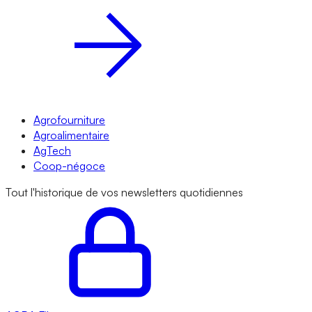
Agrofourniture
Agroalimentaire
AgTech
Coop-négoce
Tout l'historique de vos newsletters quotidiennes