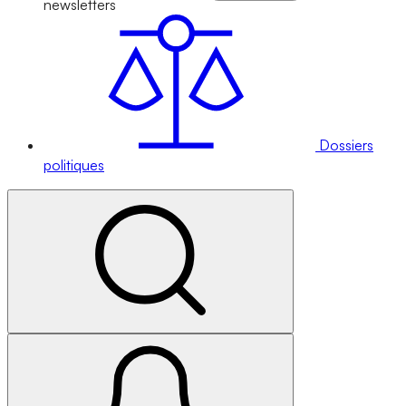
newsletters
Dossiers
politiques