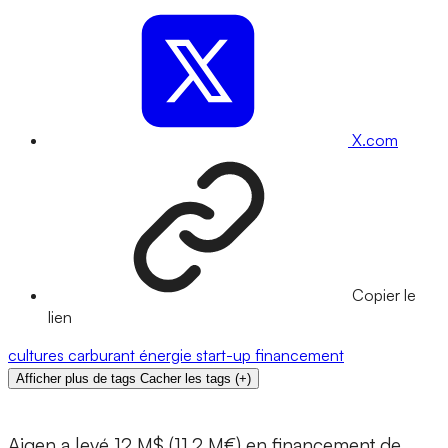
X.com
Copier le
lien
cultures
carburant
énergie
start-up
financement
Afficher plus de tags
Cacher les tags
(
+
)
Aigen
a levé 12 M$ (11,2 M€) en financement de