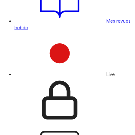
Mes revues
hebdo
Live