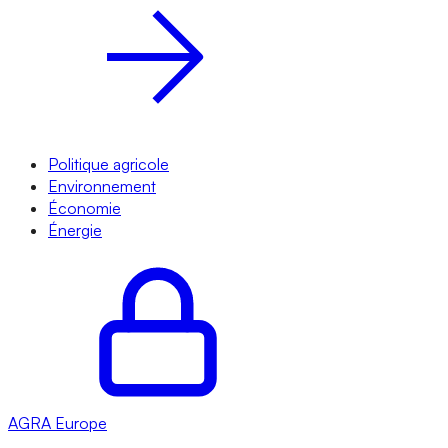
Politique agricole
Environnement
Économie
Énergie
AGRA
Europe