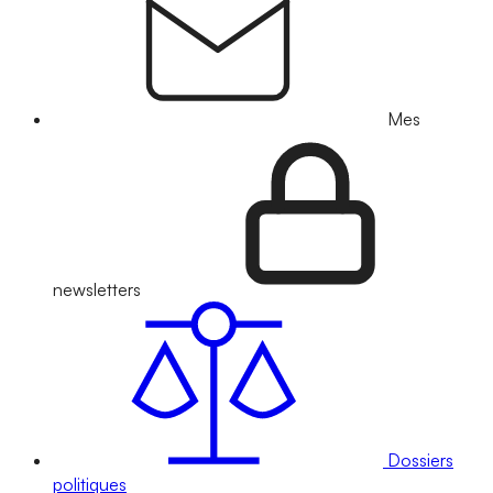
Mes
newsletters
Dossiers
politiques