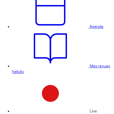
Agenda
Mes revues
hebdo
Live