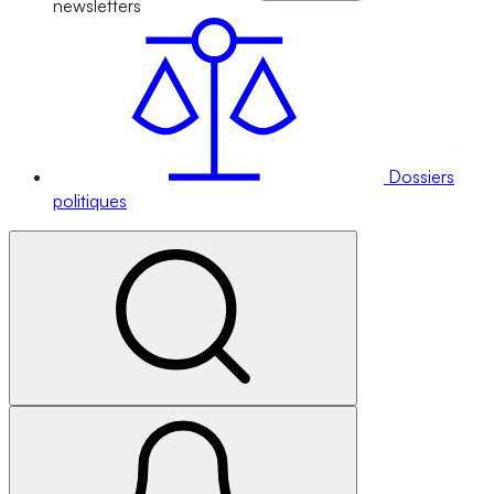
newsletters
Dossiers
politiques