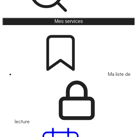
Mes services
Ma liste de
lecture