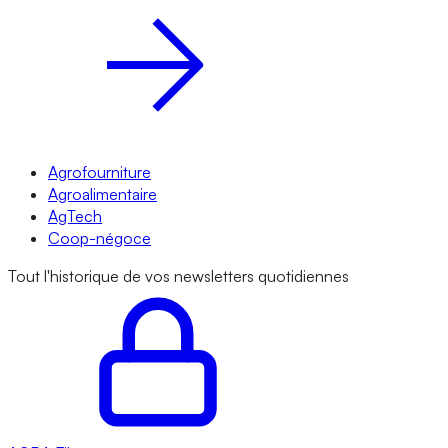
Agrofourniture
Agroalimentaire
AgTech
Coop-négoce
Tout l'historique de vos newsletters quotidiennes