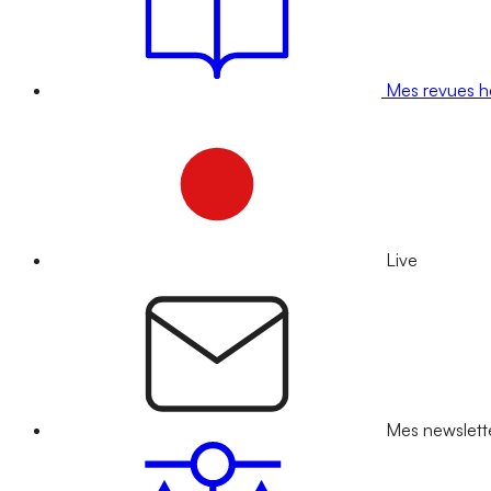
Mes revues 
Live
Mes newslett