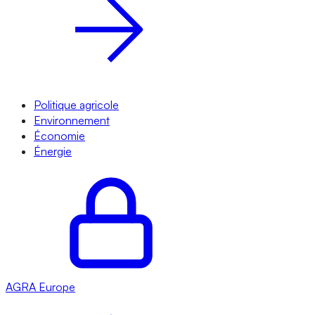
Politique agricole
Environnement
Économie
Énergie
AGRA
Europe