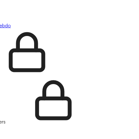
hebdo
ers