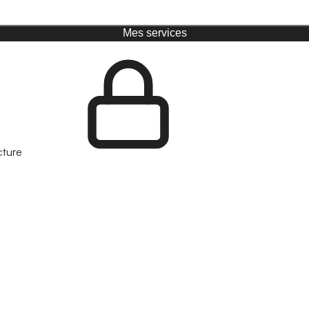
Mes services
cture