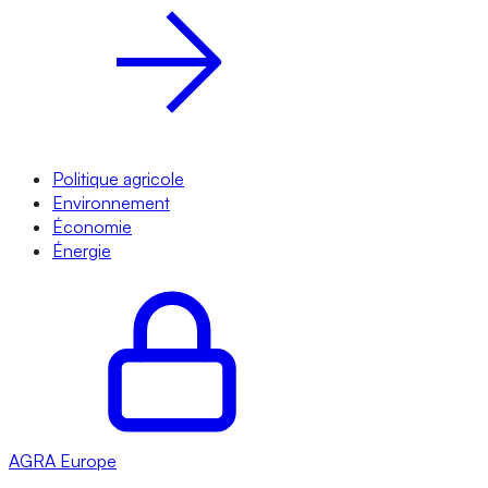
Politique agricole
Environnement
Économie
Énergie
AGRA
Europe