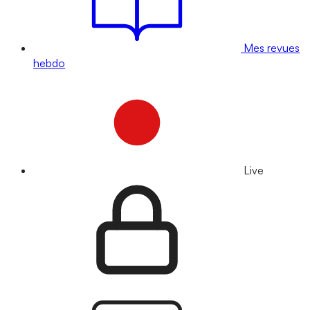
Mes revues
hebdo
Live