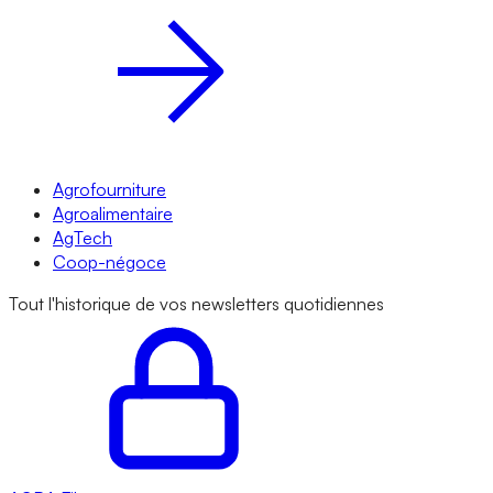
Agrofourniture
Agroalimentaire
AgTech
Coop-négoce
Tout l'historique de vos newsletters quotidiennes