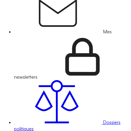
Mes
newsletters
Dossiers
politiques