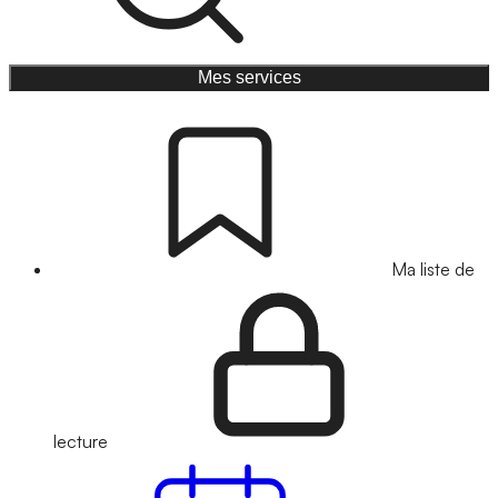
Mes services
Ma liste de
lecture