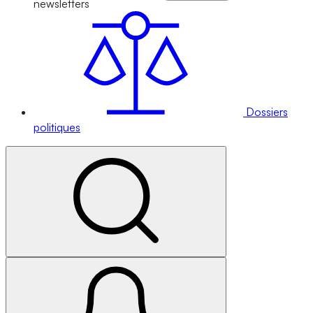
newsletters
Dossiers
politiques