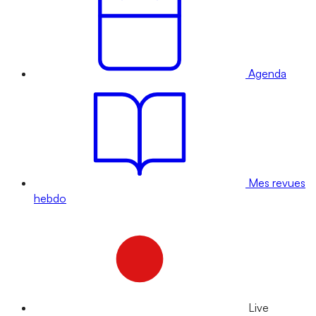
Agenda
Mes revues
hebdo
Live