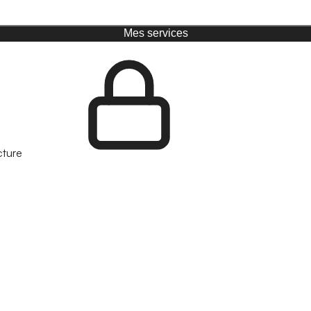
Mes services
cture