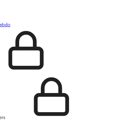
hebdo
ers