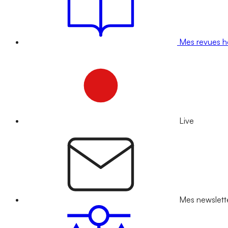
Mes revues 
Live
Mes newslett