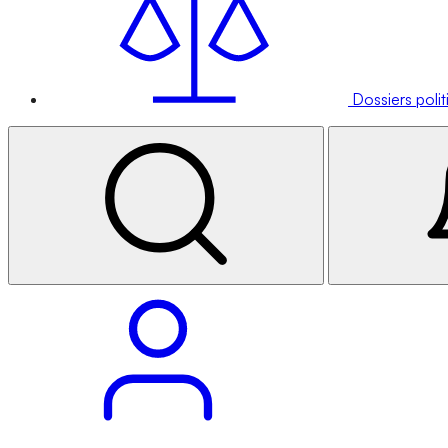
Dossiers poli