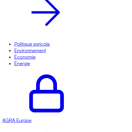
Politique agricole
Environnement
Économie
Énergie
AGRA
Europe