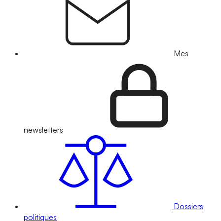
Mes
newsletters
Dossiers
politiques