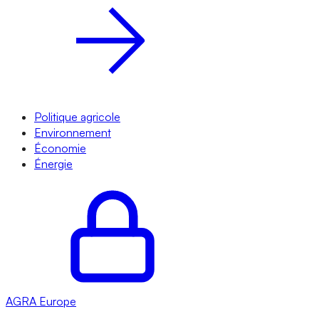
Politique agricole
Environnement
Économie
Énergie
AGRA
Europe