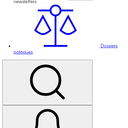
newsletters
Dossiers
politiques