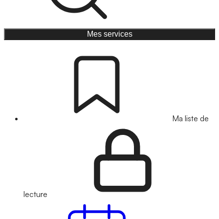
Mes services
Ma liste de
lecture