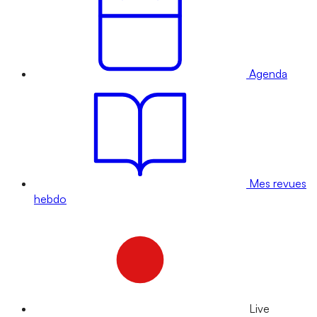
Agenda
Mes revues
hebdo
Live