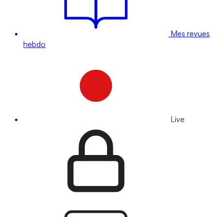
Mes revues
hebdo
Live