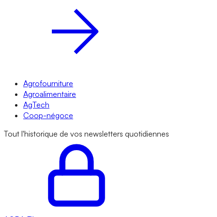
Agrofourniture
Agroalimentaire
AgTech
Coop-négoce
Tout l'historique de vos newsletters quotidiennes