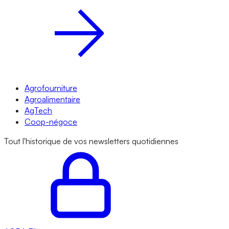
Agrofourniture
Agroalimentaire
AgTech
Coop-négoce
Tout l'historique de vos newsletters quotidiennes