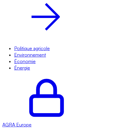
Politique agricole
Environnement
Économie
Énergie
AGRA
Europe