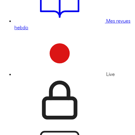
Mes revues
hebdo
Live