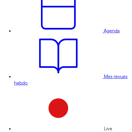
Agenda
Mes revues
hebdo
Live