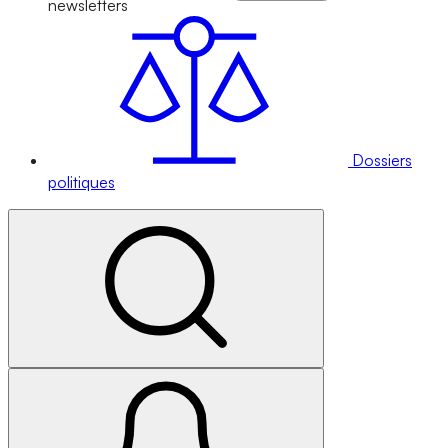
newsletters
Dossiers
politiques