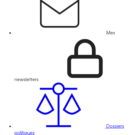
Mes
newsletters
Dossiers
politiques