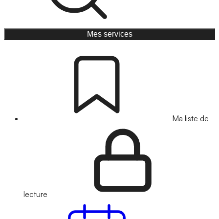
Mes services
Ma liste de
lecture