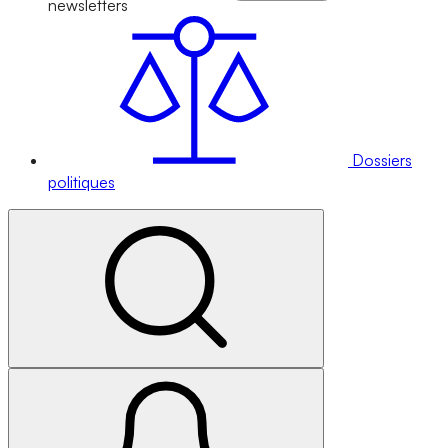
newsletters
Dossiers
politiques