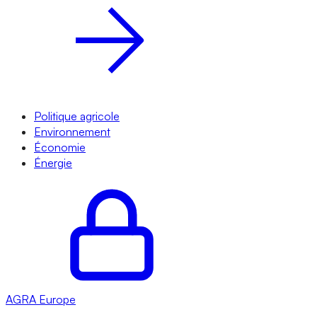
Politique agricole
Environnement
Économie
Énergie
AGRA
Europe