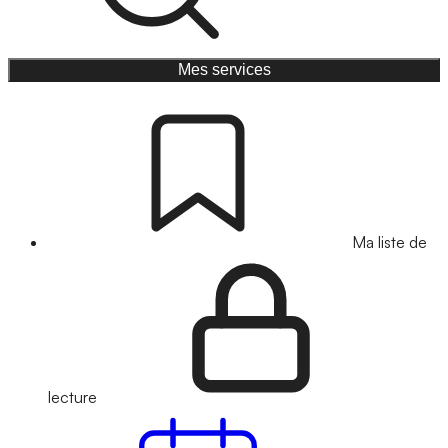
Mes services
Ma liste de
lecture