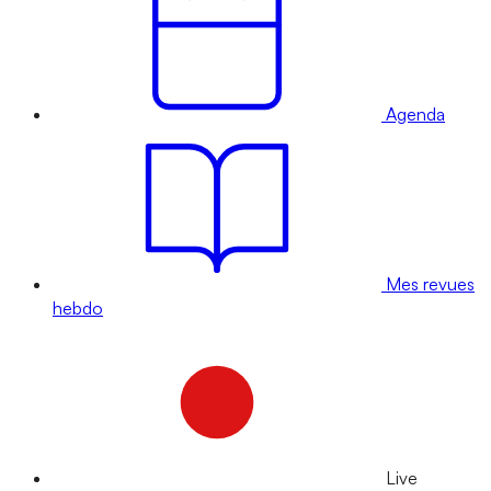
Agenda
Mes revues
hebdo
Live