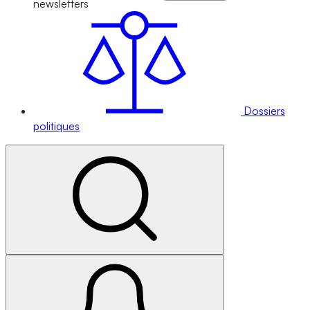
newsletters
Dossiers
politiques