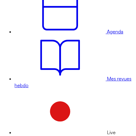
Agenda
Mes revues
hebdo
Live