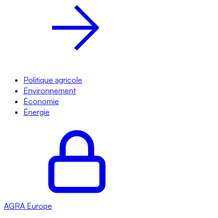
Politique agricole
Environnement
Économie
Énergie
AGRA
Europe