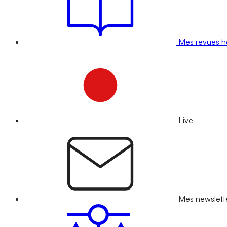
Mes revues 
Live
Mes newslett