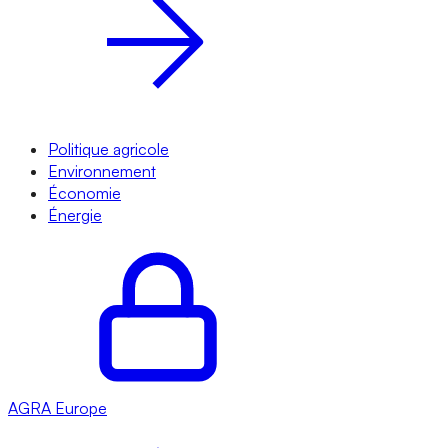
Politique agricole
Environnement
Économie
Énergie
AGRA
Europe