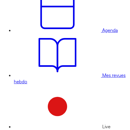
Agenda
Mes revues
hebdo
Live