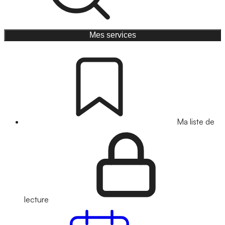
Mes services
Ma liste de
lecture