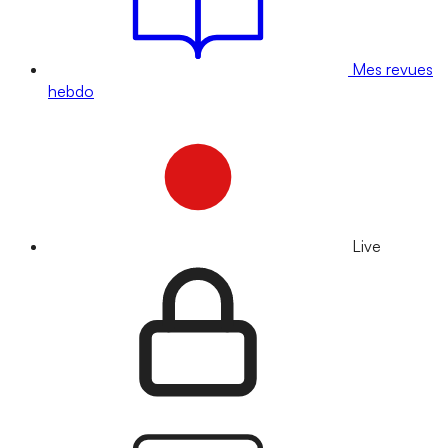
Mes revues
hebdo
Live