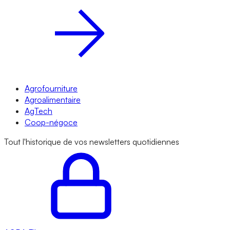
Agrofourniture
Agroalimentaire
AgTech
Coop-négoce
Tout l'historique de vos newsletters quotidiennes