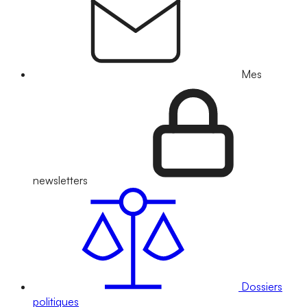
Mes
newsletters
Dossiers
politiques