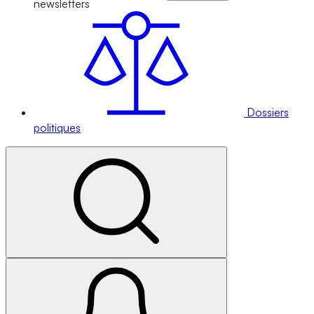
newsletters
Dossiers
politiques