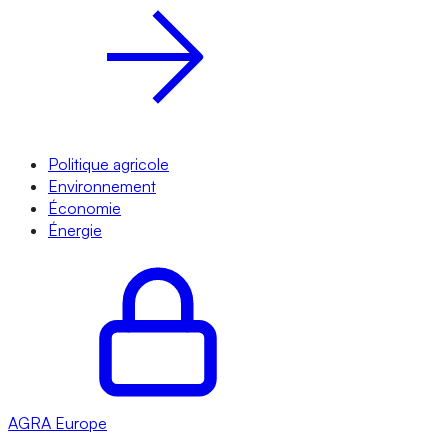
Politique agricole
Environnement
Économie
Énergie
AGRA
Europe