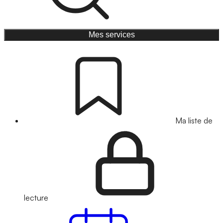
Mes services
Ma liste de
lecture