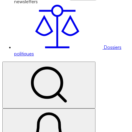
newsletters
Dossiers
politiques