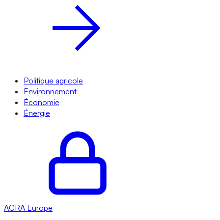
Politique agricole
Environnement
Économie
Énergie
AGRA
Europe