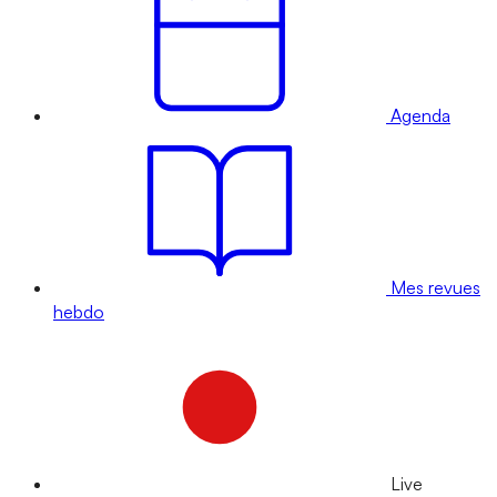
Agenda
Mes revues
hebdo
Live