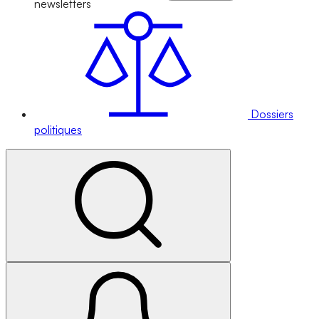
newsletters
Dossiers
politiques