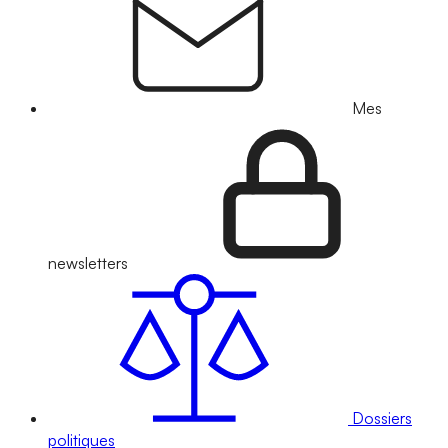
Mes
newsletters
Dossiers
politiques