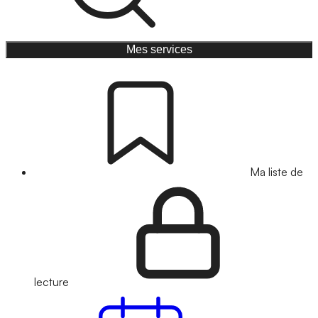
Mes services
Ma liste de
lecture