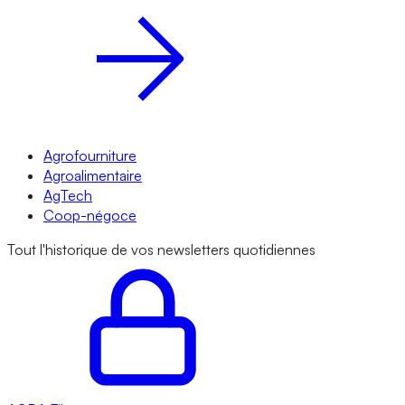
Agrofourniture
Agroalimentaire
AgTech
Coop-négoce
Tout l'historique de vos newsletters quotidiennes