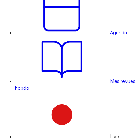
Agenda
Mes revues
hebdo
Live