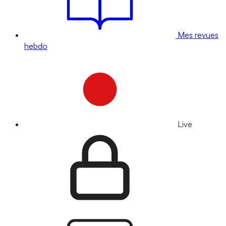
Mes revues
hebdo
Live