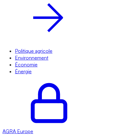
Politique agricole
Environnement
Économie
Énergie
AGRA
Europe