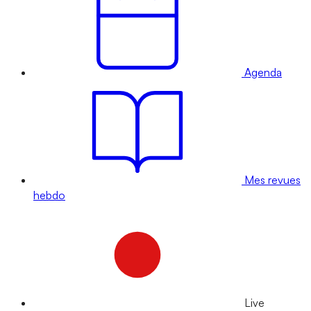
Agenda
Mes revues
hebdo
Live