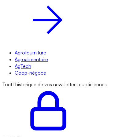
Agrofourniture
Agroalimentaire
AgTech
Coop-négoce
Tout l'historique de vos newsletters quotidiennes