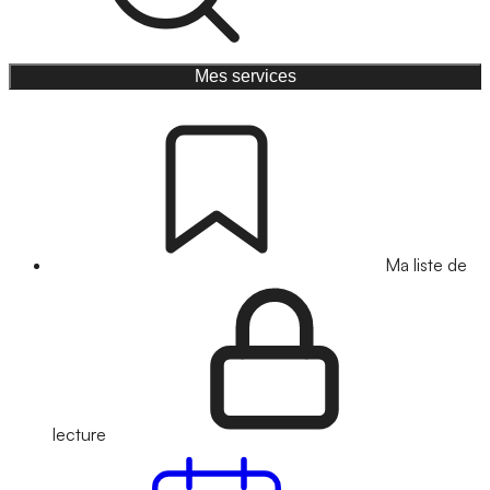
Mes services
Ma liste de
lecture