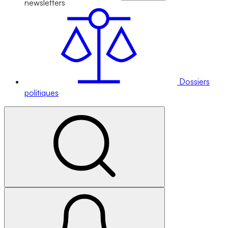
newsletters
Dossiers
politiques