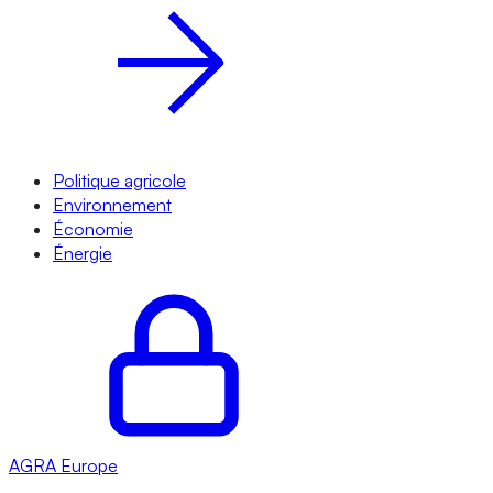
Politique agricole
Environnement
Économie
Énergie
AGRA
Europe