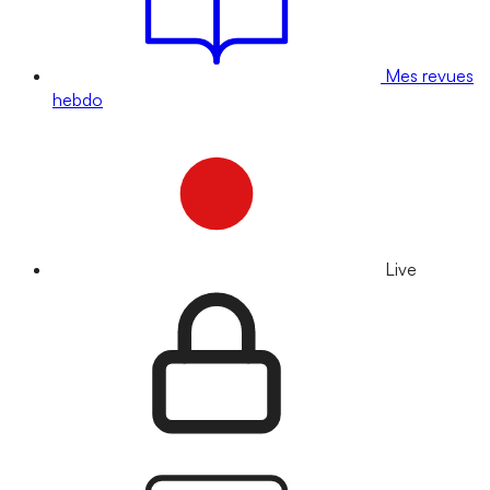
Mes revues
hebdo
Live