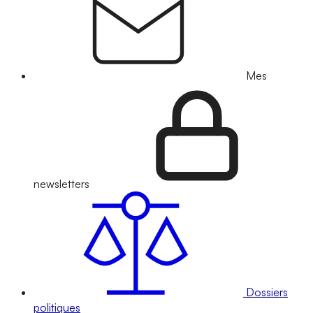
Mes
newsletters
Dossiers
politiques