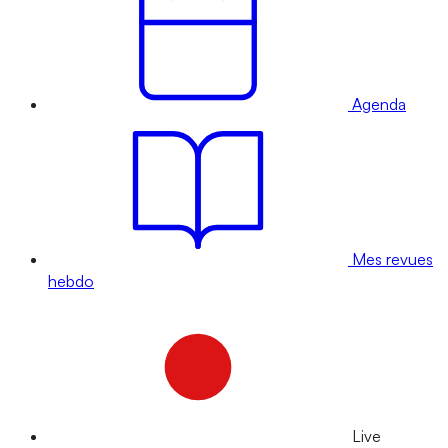
Agenda
Mes revues
hebdo
Live