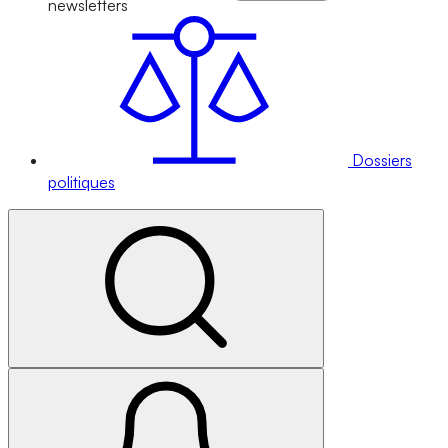
newsletters
Dossiers
politiques