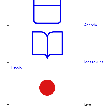
Agenda
Mes revues
hebdo
Live