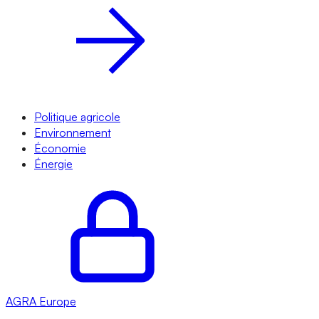
Politique agricole
Environnement
Économie
Énergie
AGRA
Europe