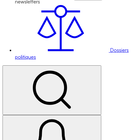
newsletters
Dossiers
politiques