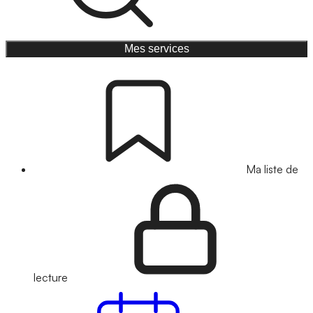
Mes services
Ma liste de
lecture