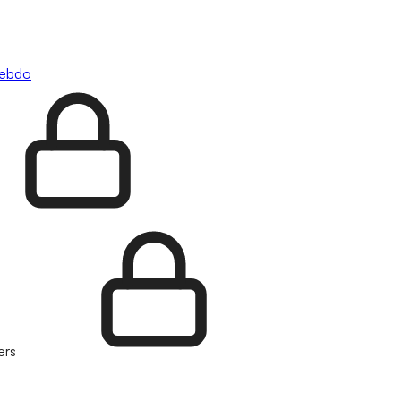
hebdo
ers