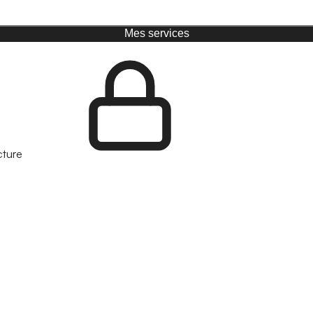
Mes services
cture