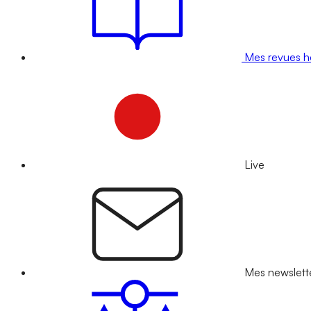
Mes revues 
Live
Mes newslett