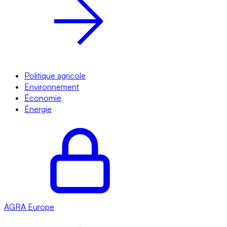
Politique agricole
Environnement
Économie
Énergie
AGRA
Europe