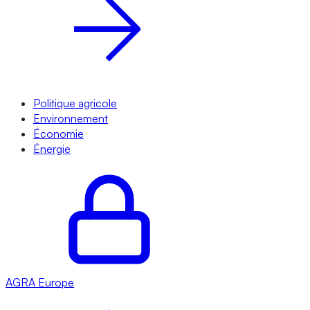
Politique agricole
Environnement
Économie
Énergie
AGRA
Europe