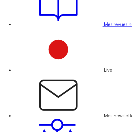
Mes revues 
Live
Mes newslett