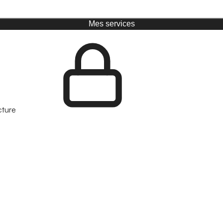
Mes services
cture