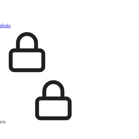
hebdo
ers