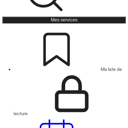
Mes services
Ma liste de
lecture