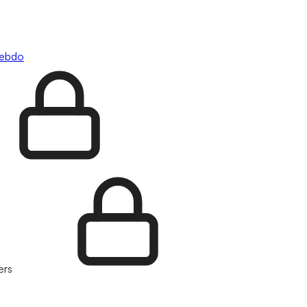
hebdo
ers