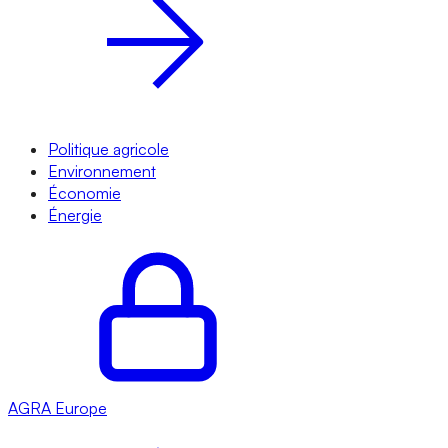
Politique agricole
Environnement
Économie
Énergie
AGRA
Europe