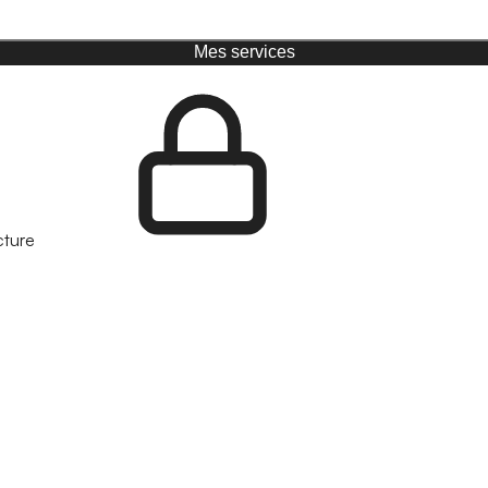
Mes services
cture