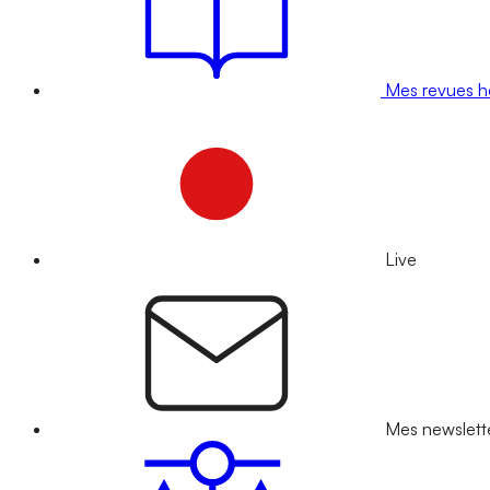
Mes revues 
Live
Mes newslett