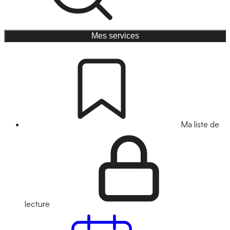
Mes services
Ma liste de
lecture