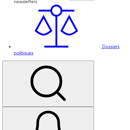
newsletters
Dossiers
politiques