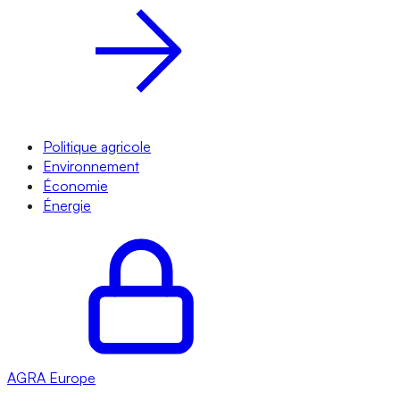
Politique agricole
Environnement
Économie
Énergie
AGRA
Europe