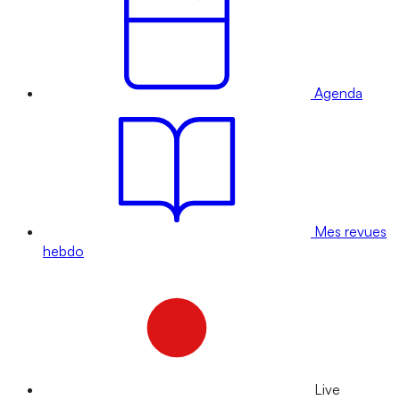
Agenda
Mes revues
hebdo
Live