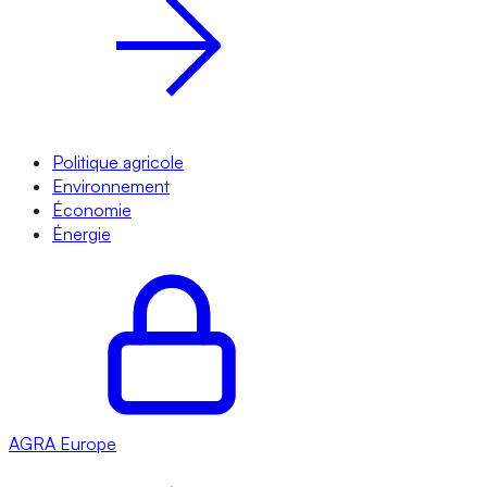
Politique agricole
Environnement
Économie
Énergie
AGRA
Europe