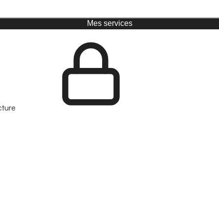
Mes services
cture