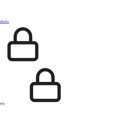
hebdo
ers