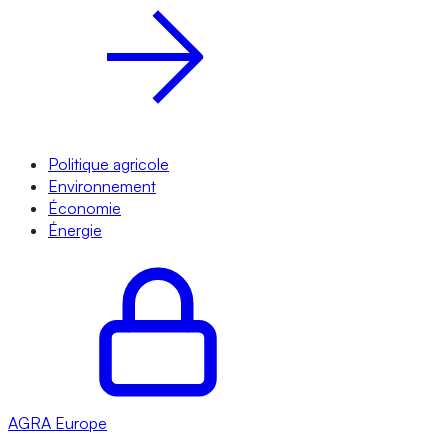
Politique agricole
Environnement
Économie
Énergie
AGRA
Europe