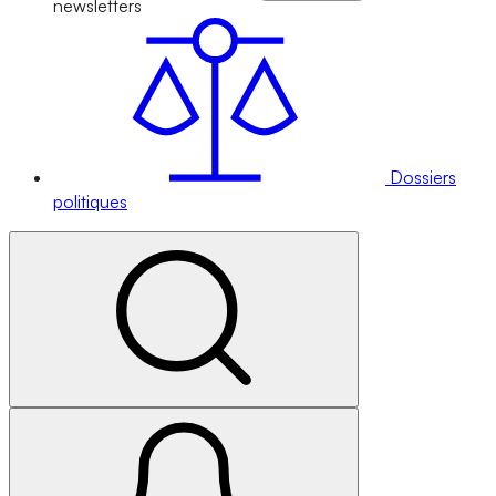
newsletters
Dossiers
politiques