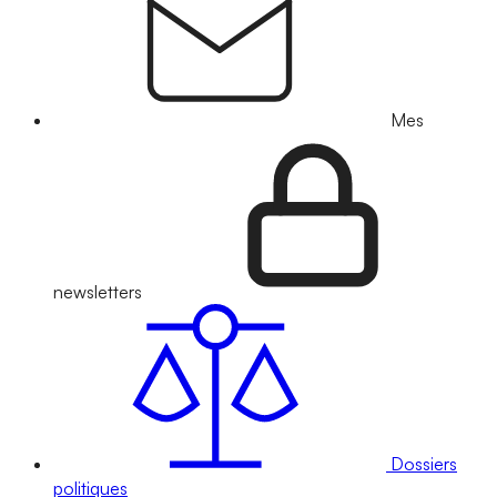
Mes
newsletters
Dossiers
politiques