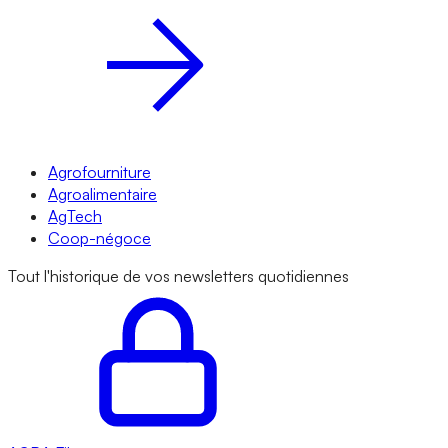
Agrofourniture
Agroalimentaire
AgTech
Coop-négoce
Tout l'historique de vos newsletters quotidiennes