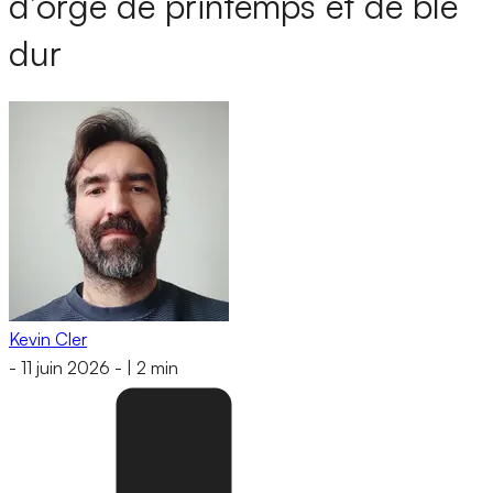
d’orge de printemps et de blé
dur
Kevin Cler
-
11 juin 2026
-
|
2 min