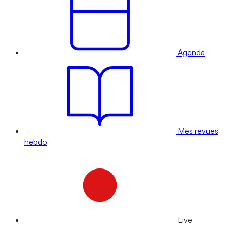
Agenda
Mes revues
hebdo
Live