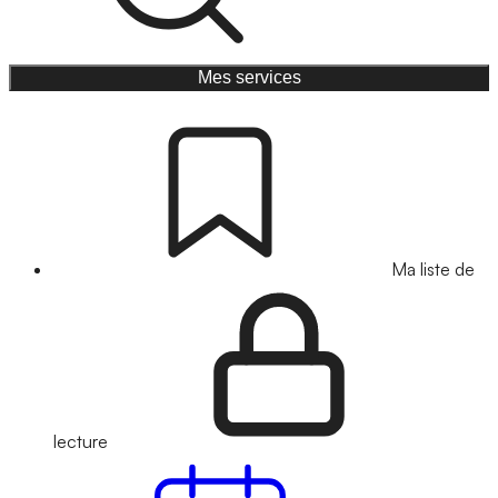
Mes services
Ma liste de
lecture