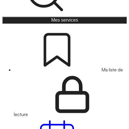
Mes services
Ma liste de
lecture