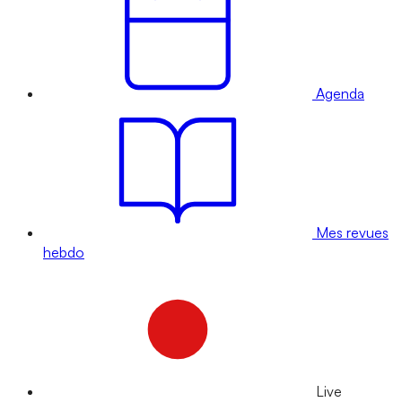
Agenda
Mes revues
hebdo
Live