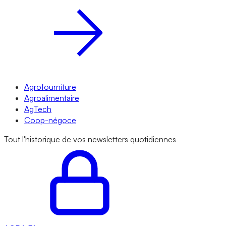
Agrofourniture
Agroalimentaire
AgTech
Coop-négoce
Tout l'historique de vos newsletters quotidiennes