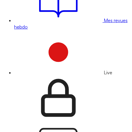
Mes revues
hebdo
Live