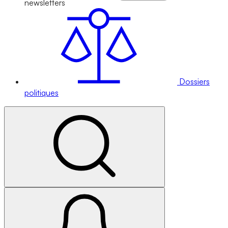
newsletters
Dossiers
politiques