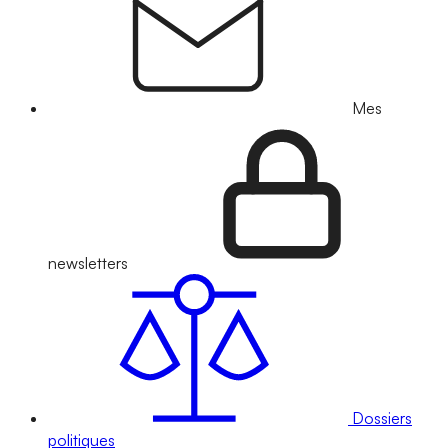
Mes
newsletters
Dossiers
politiques