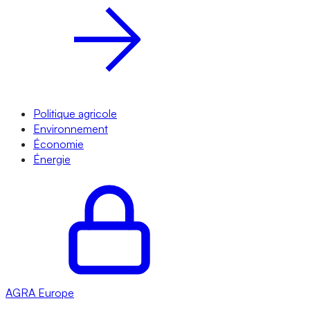
Politique agricole
Environnement
Économie
Énergie
AGRA
Europe