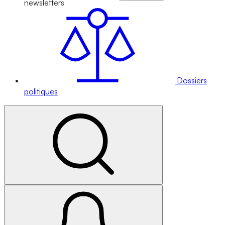
newsletters
Dossiers
politiques