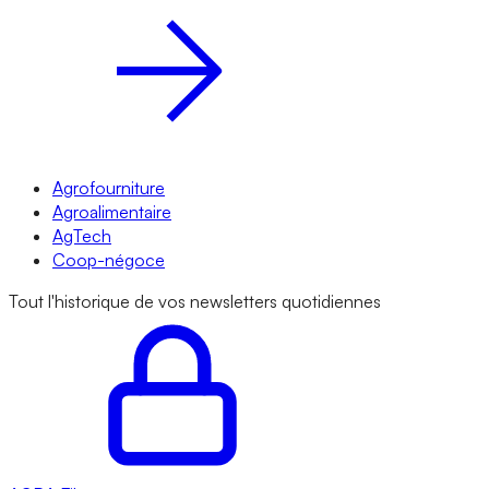
Agrofourniture
Agroalimentaire
AgTech
Coop-négoce
Tout l'historique de vos newsletters quotidiennes