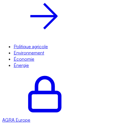
Politique agricole
Environnement
Économie
Énergie
AGRA
Europe