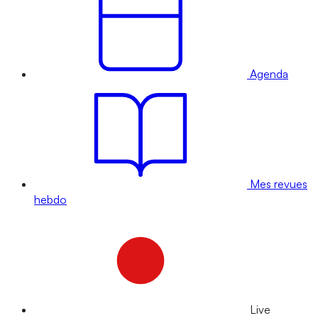
Agenda
Mes revues
hebdo
Live