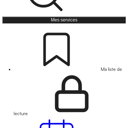
Mes services
Ma liste de
lecture