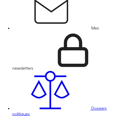
Mes
newsletters
Dossiers
politiques