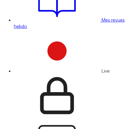
Mes revues
hebdo
Live