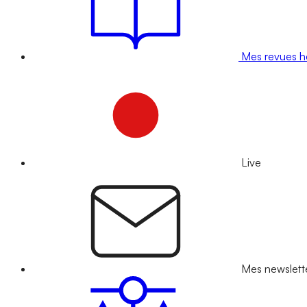
Mes revues 
Live
Mes newslett