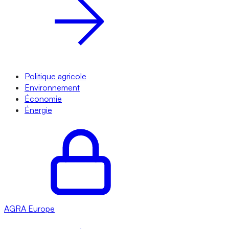
Politique agricole
Environnement
Économie
Énergie
AGRA
Europe