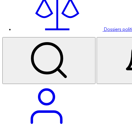
Dossiers poli