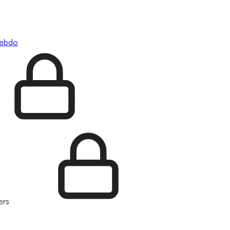
hebdo
ers