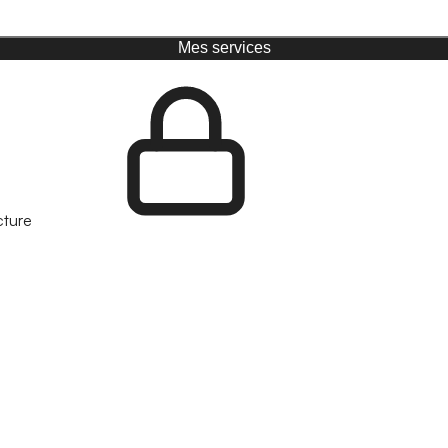
Mes services
cture