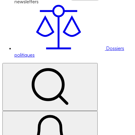
newsletters
Dossiers
politiques