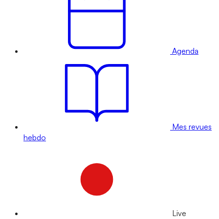
Agenda
Mes revues
hebdo
Live