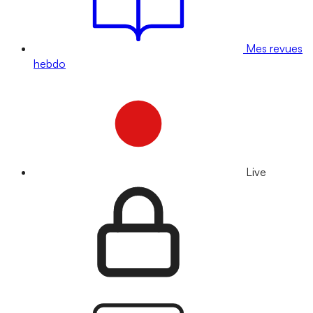
Mes revues
hebdo
Live