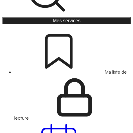
Mes services
Ma liste de
lecture