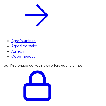
Agrofourniture
Agroalimentaire
AgTech
Coop-négoce
Tout l'historique de vos newsletters quotidiennes