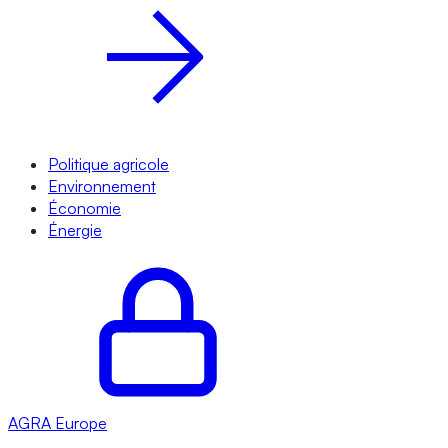
Politique agricole
Environnement
Économie
Énergie
AGRA
Europe