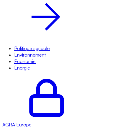
Politique agricole
Environnement
Économie
Énergie
AGRA
Europe