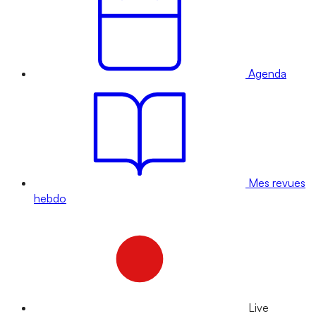
Agenda
Mes revues
hebdo
Live