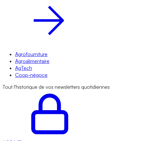
Agrofourniture
Agroalimentaire
AgTech
Coop-négoce
Tout l'historique de vos newsletters quotidiennes