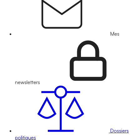
Mes
newsletters
Dossiers
politiques