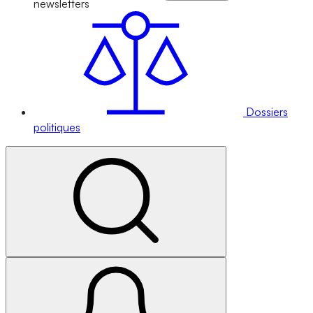
newsletters
Dossiers
politiques