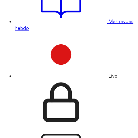
Mes revues
hebdo
Live