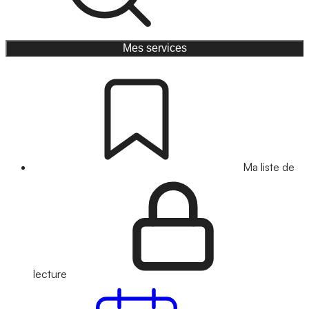
Mes services
Ma liste de
lecture