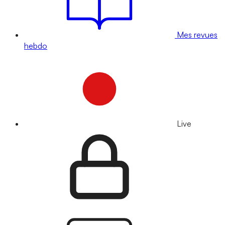
Mes revues
hebdo
Live