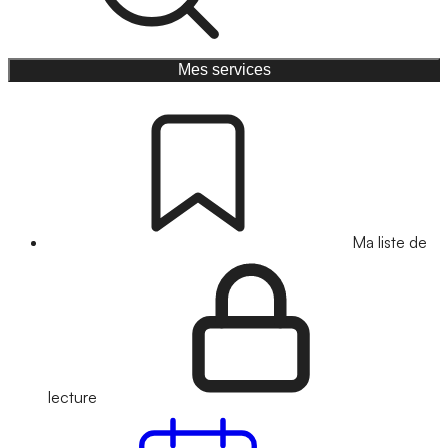
Mes services
Ma liste de
lecture