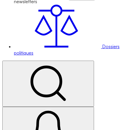
newsletters
Dossiers
politiques