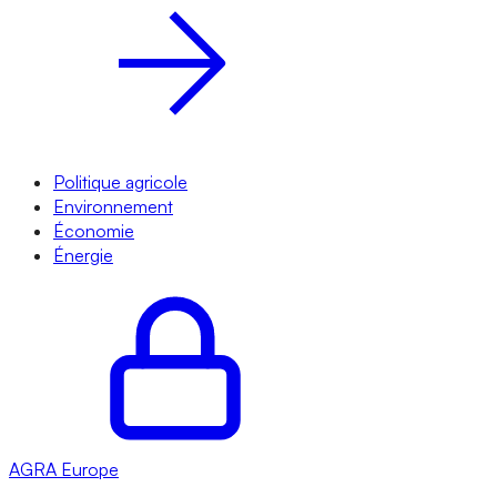
Politique agricole
Environnement
Économie
Énergie
AGRA
Europe