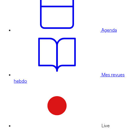
Agenda
Mes revues
hebdo
Live