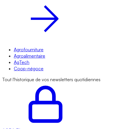
Agrofourniture
Agroalimentaire
AgTech
Coop-négoce
Tout l'historique de vos newsletters quotidiennes