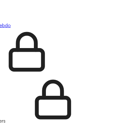
hebdo
ers