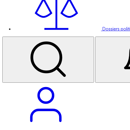
Dossiers poli