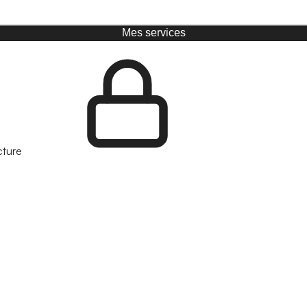
Mes services
cture