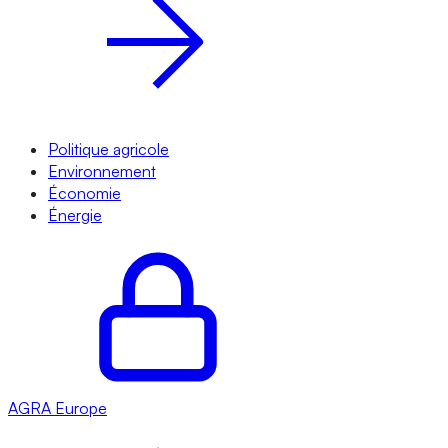
Politique agricole
Environnement
Économie
Énergie
AGRA
Europe