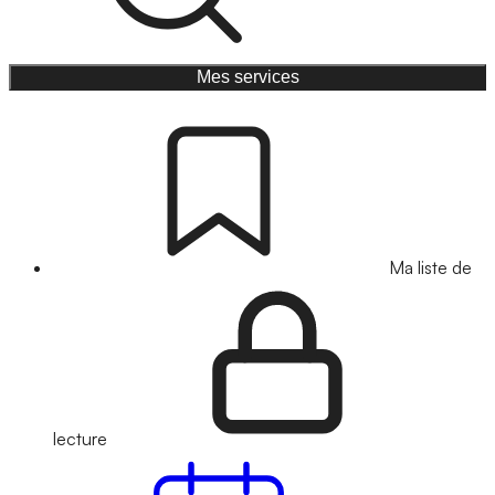
Mes services
Ma liste de
lecture