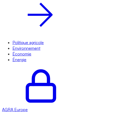
Politique agricole
Environnement
Économie
Énergie
AGRA
Europe