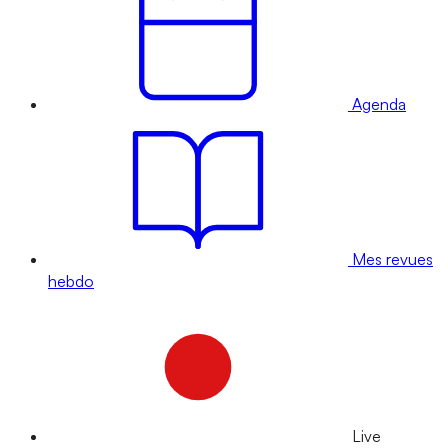
Agenda
Mes revues
hebdo
Live