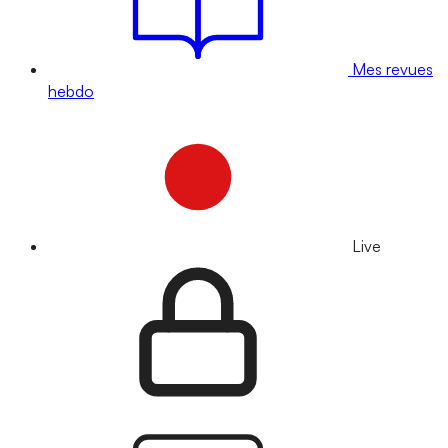
Mes revues
hebdo
Live