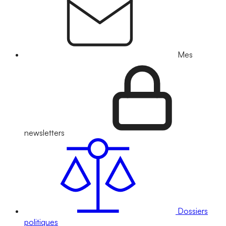
Mes
newsletters
Dossiers
politiques