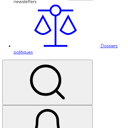
newsletters
Dossiers
politiques