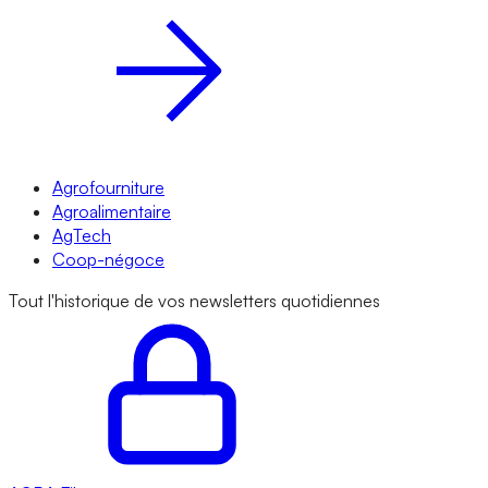
Agrofourniture
Agroalimentaire
AgTech
Coop-négoce
Tout l'historique de vos newsletters quotidiennes