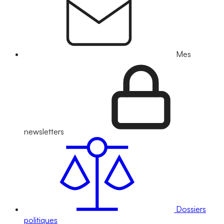
Mes
newsletters
Dossiers
politiques