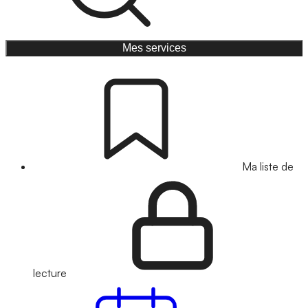
Mes services
Ma liste de
lecture