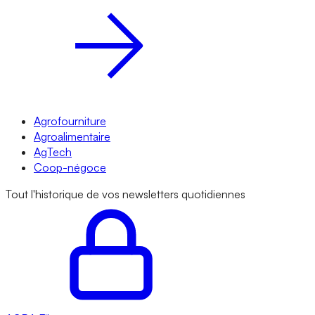
Agrofourniture
Agroalimentaire
AgTech
Coop-négoce
Tout l'historique de vos newsletters quotidiennes