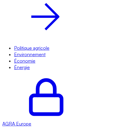
Politique agricole
Environnement
Économie
Énergie
AGRA
Europe