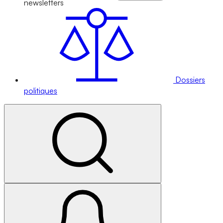
newsletters
Dossiers
politiques