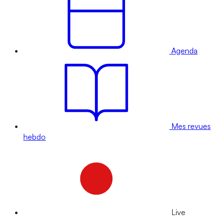
Agenda
Mes revues
hebdo
Live