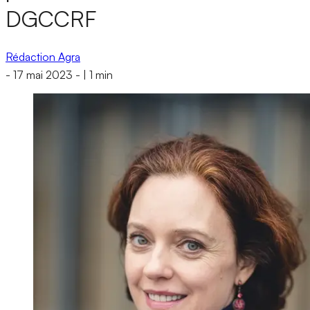
DGCCRF
Rédaction Agra
-
17 mai 2023
-
|
1 min