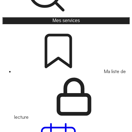
Mes services
Ma liste de
lecture