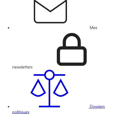
Mes
newsletters
Dossiers
politiques