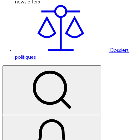
newsletters
Dossiers
politiques