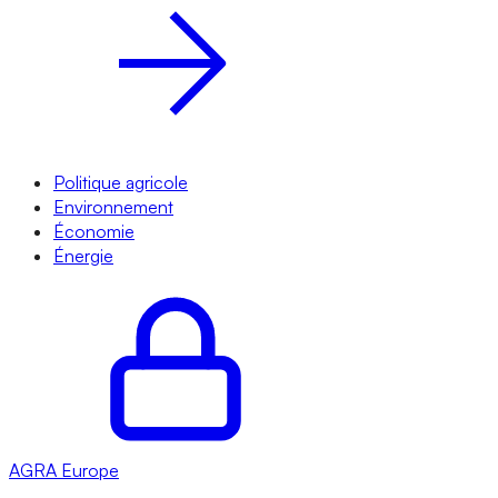
Politique agricole
Environnement
Économie
Énergie
AGRA
Europe