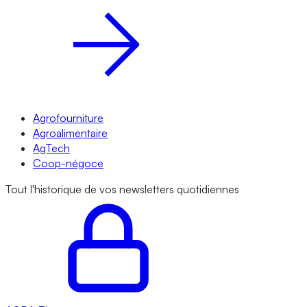
Agrofourniture
Agroalimentaire
AgTech
Coop-négoce
Tout l'historique de vos newsletters quotidiennes