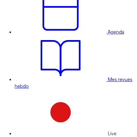
Agenda
Mes revues
hebdo
Live