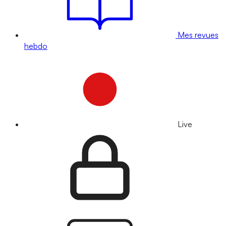
Mes revues
hebdo
Live