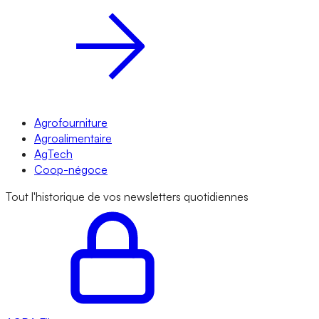
Agrofourniture
Agroalimentaire
AgTech
Coop-négoce
Tout l'historique de vos newsletters quotidiennes