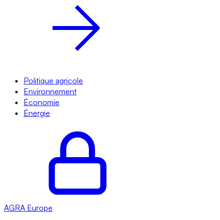
Politique agricole
Environnement
Économie
Énergie
AGRA
Europe