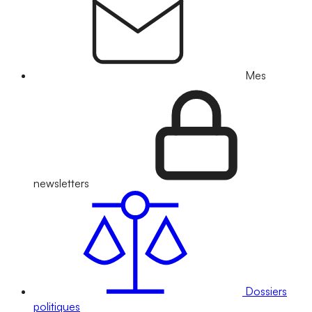
Mes
newsletters
Dossiers
politiques