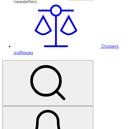
newsletters
Dossiers
politiques