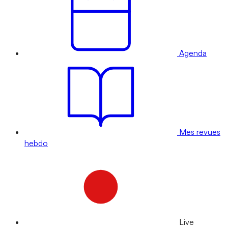
Agenda
Mes revues
hebdo
Live