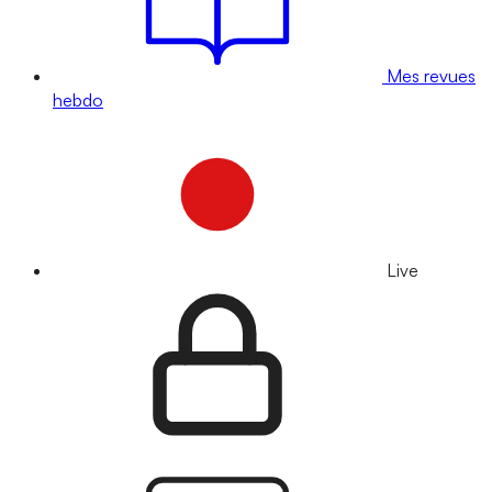
Mes revues
hebdo
Live