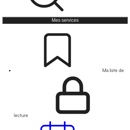
Mes services
Ma liste de
lecture