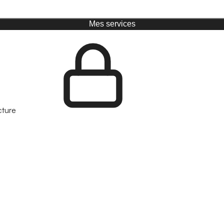
Mes services
cture