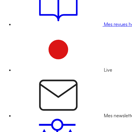
Mes revues 
Live
Mes newslett