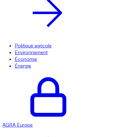
Politique agricole
Environnement
Économie
Énergie
AGRA
Europe