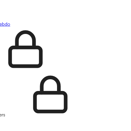
hebdo
ers