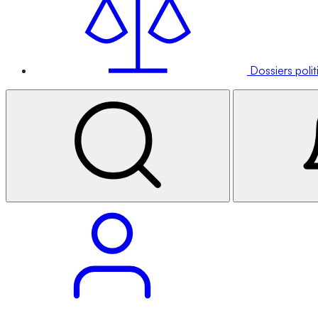
Dossiers poli