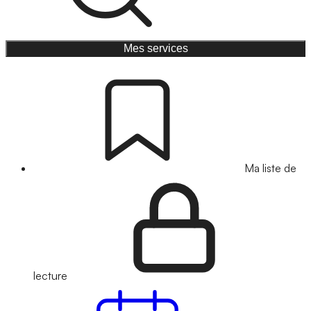
Mes services
Ma liste de
lecture