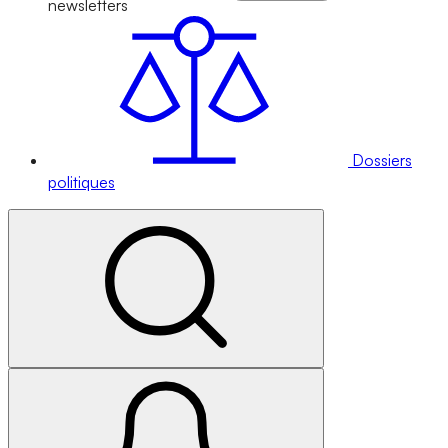
newsletters
Dossiers
politiques