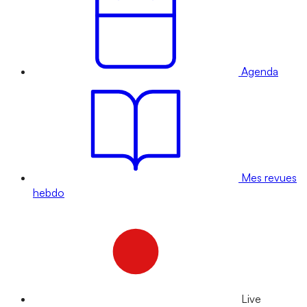
Agenda
Mes revues
hebdo
Live