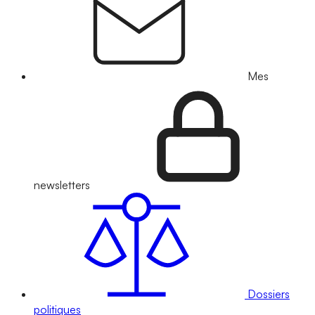
Mes
newsletters
Dossiers
politiques