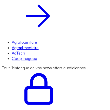
Agrofourniture
Agroalimentaire
AgTech
Coop-négoce
Tout l'historique de vos newsletters quotidiennes