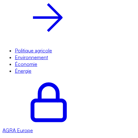
Politique agricole
Environnement
Économie
Énergie
AGRA
Europe