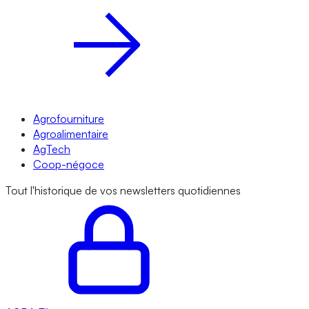
Agrofourniture
Agroalimentaire
AgTech
Coop-négoce
Tout l'historique de vos newsletters quotidiennes