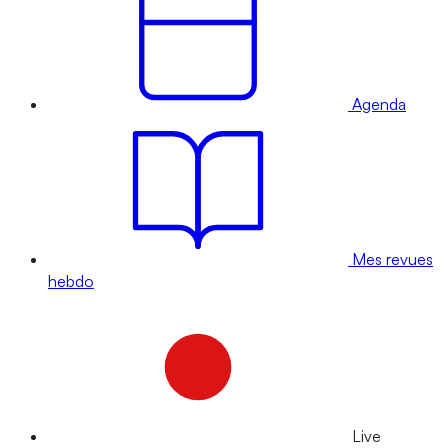
Agenda
Mes revues
hebdo
Live