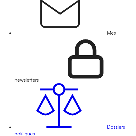
Mes
newsletters
Dossiers
politiques