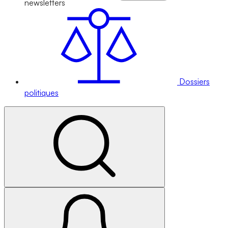
newsletters
Dossiers
politiques