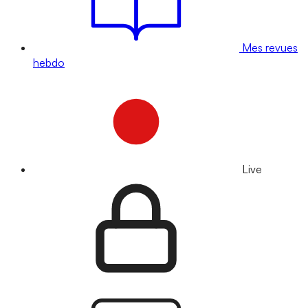
Mes revues
hebdo
Live