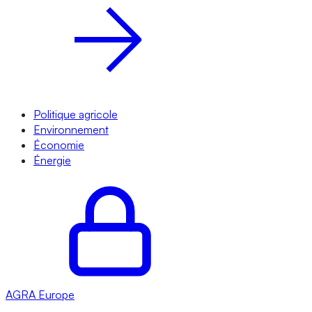
Politique agricole
Environnement
Économie
Énergie
AGRA
Europe