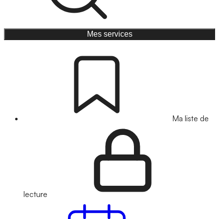
Mes services
Ma liste de
lecture