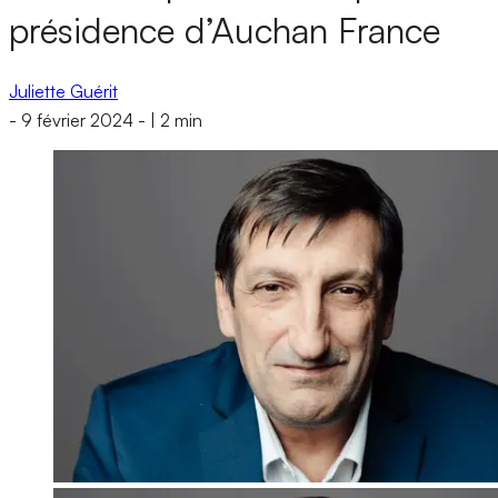
présidence d’Auchan France
Juliette Guérit
-
9 février 2024
-
|
2 min