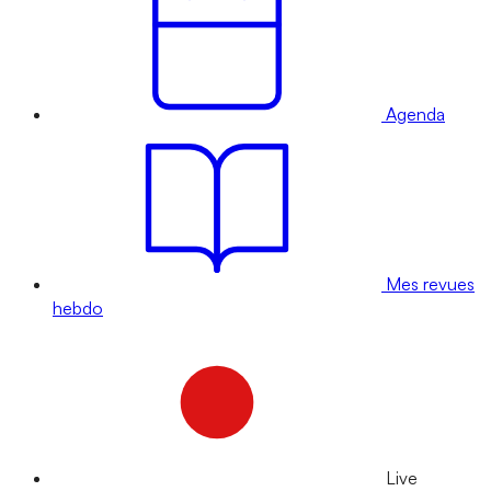
Agenda
Mes revues
hebdo
Live