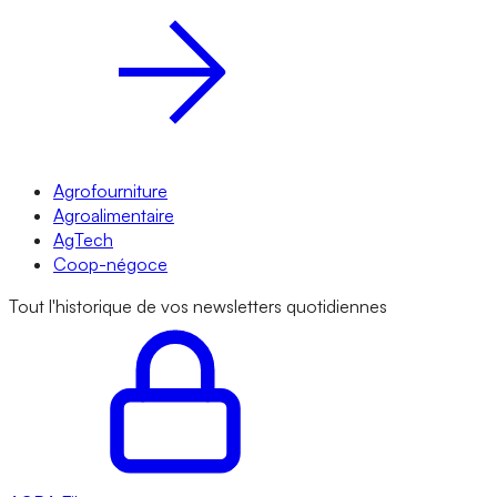
Agrofourniture
Agroalimentaire
AgTech
Coop-négoce
Tout l'historique de vos newsletters quotidiennes