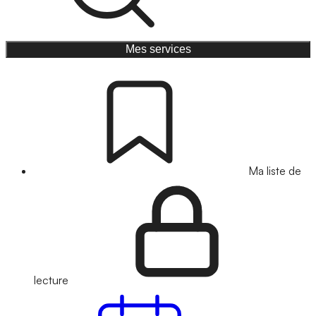
Mes services
Ma liste de
lecture