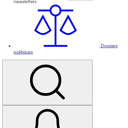
newsletters
Dossiers
politiques