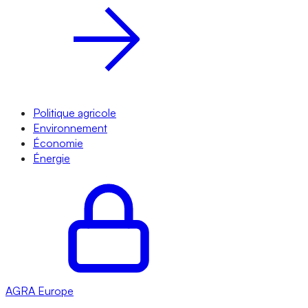
Politique agricole
Environnement
Économie
Énergie
AGRA
Europe