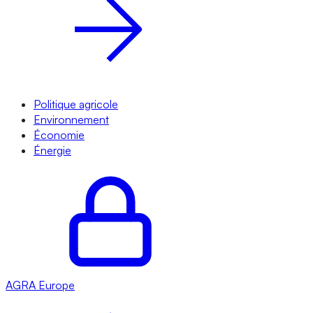
Politique agricole
Environnement
Économie
Énergie
AGRA
Europe