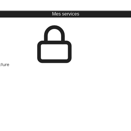
Mes services
cture