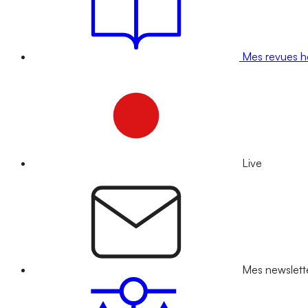
Mes revues 
Live
Mes newslett