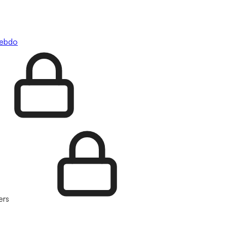
hebdo
ers