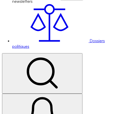
newsletters
Dossiers
politiques