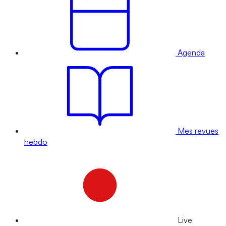
Agenda
Mes revues
hebdo
Live