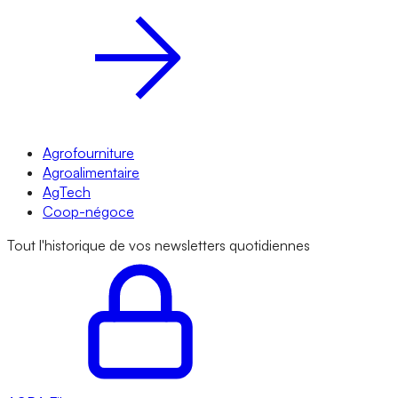
Agrofourniture
Agroalimentaire
AgTech
Coop-négoce
Tout l'historique de vos newsletters quotidiennes