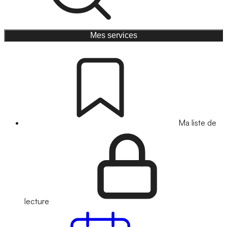
Mes services
Ma liste de
lecture