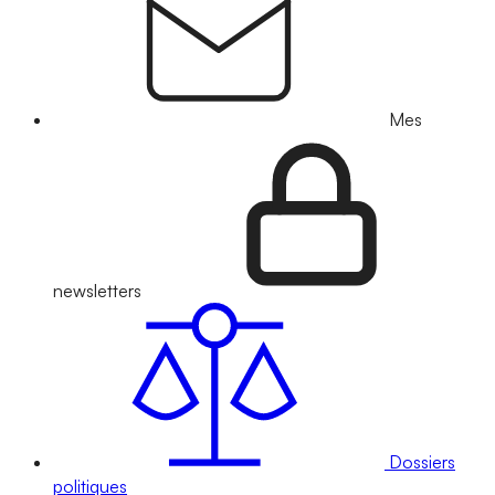
Mes
newsletters
Dossiers
politiques