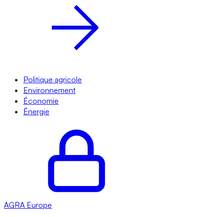
Politique agricole
Environnement
Économie
Énergie
AGRA
Europe