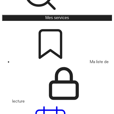
Mes services
Ma liste de
lecture