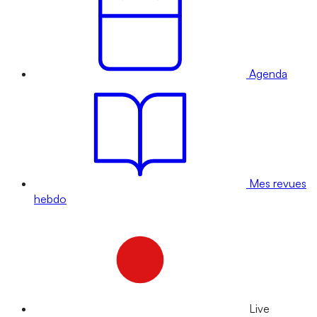
Agenda
Mes revues
hebdo
Live