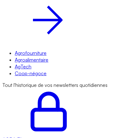
Agrofourniture
Agroalimentaire
AgTech
Coop-négoce
Tout l'historique de vos newsletters quotidiennes