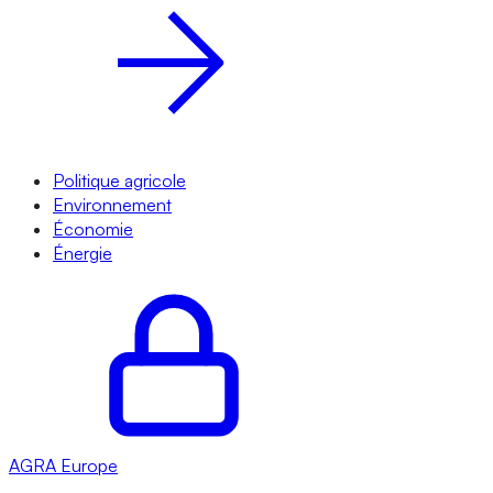
Politique agricole
Environnement
Économie
Énergie
AGRA
Europe