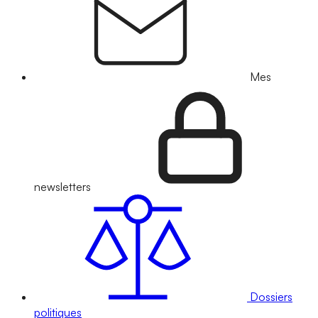
Mes
newsletters
Dossiers
politiques