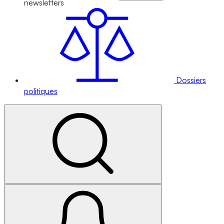
newsletters
Dossiers
politiques