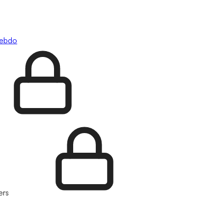
hebdo
ers