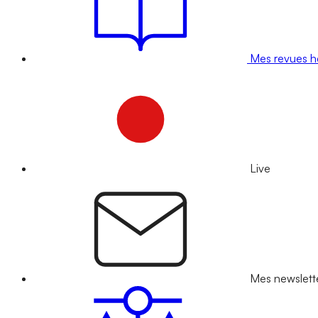
Mes revues 
Live
Mes newslett