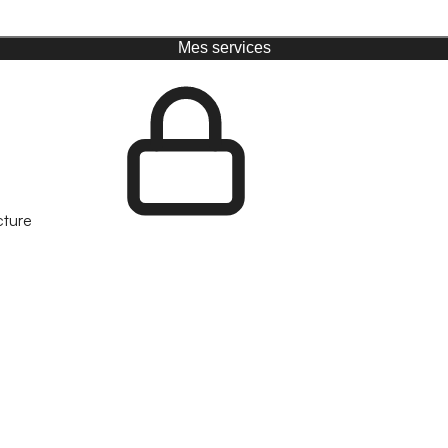
Mes services
cture