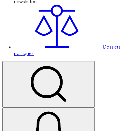
newsletters
Dossiers
politiques