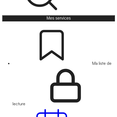
Mes services
Ma liste de
lecture