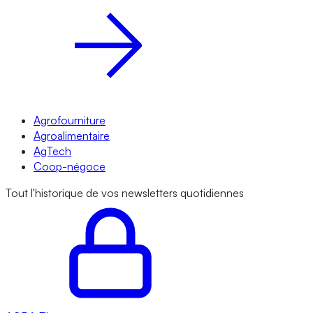
Agrofourniture
Agroalimentaire
AgTech
Coop-négoce
Tout l'historique de vos newsletters quotidiennes