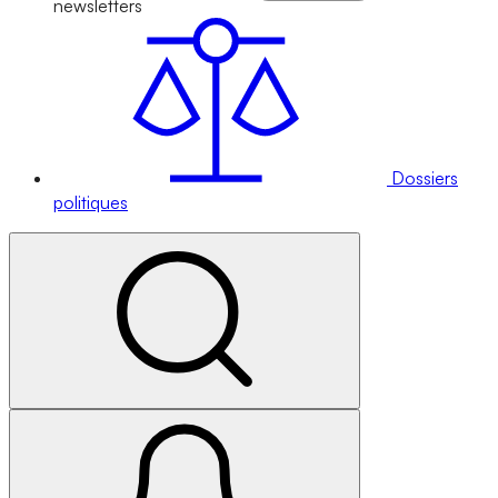
newsletters
Dossiers
politiques