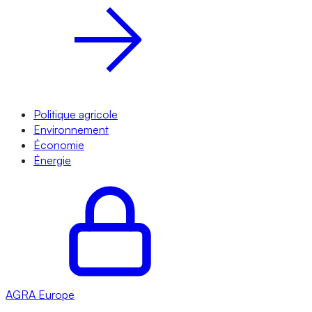
Politique agricole
Environnement
Économie
Énergie
AGRA
Europe