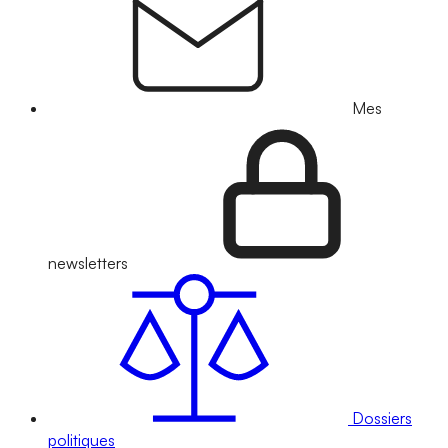
Mes
newsletters
Dossiers
politiques