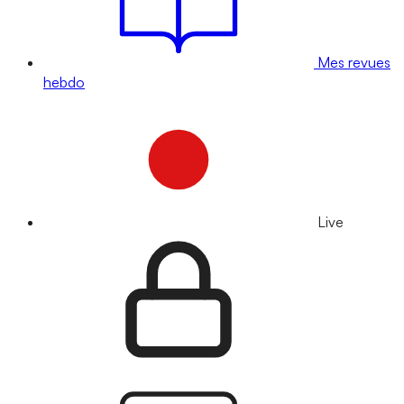
Mes revues
hebdo
Live