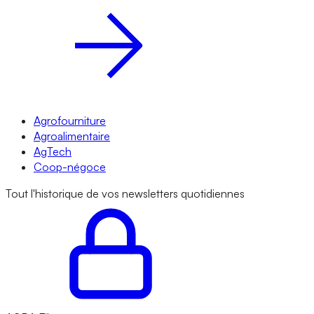
Agrofourniture
Agroalimentaire
AgTech
Coop-négoce
Tout l'historique de vos newsletters quotidiennes