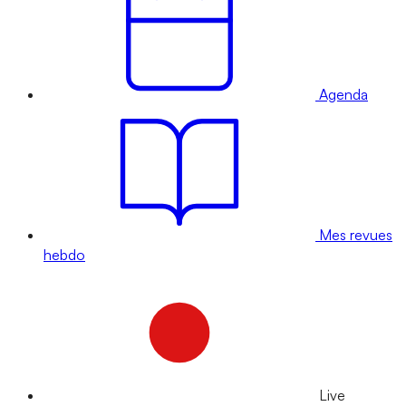
Agenda
Mes revues
hebdo
Live