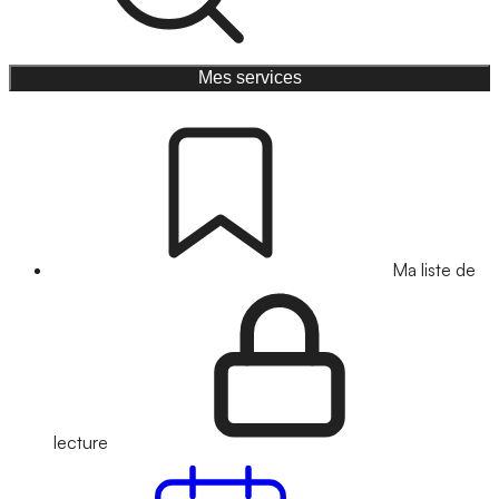
Mes services
Ma liste de
lecture