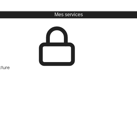
Mes services
cture