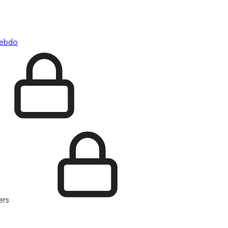
hebdo
ers