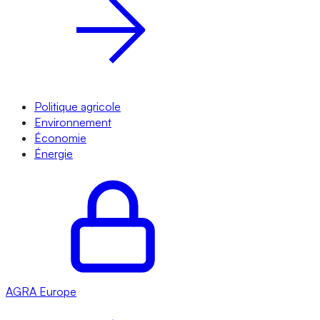
Politique agricole
Environnement
Économie
Énergie
AGRA
Europe