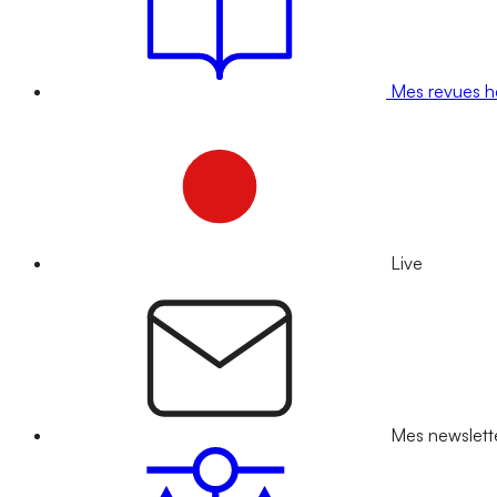
Mes revues 
Live
Mes newslett