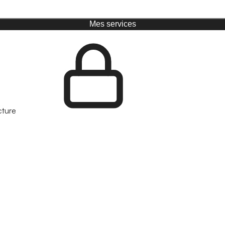
Mes services
cture