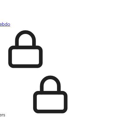
hebdo
ers