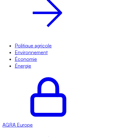
Politique agricole
Environnement
Économie
Énergie
AGRA
Europe