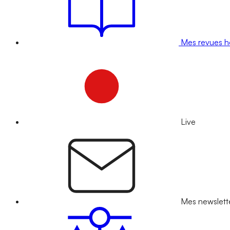
Mes revues 
Live
Mes newslett