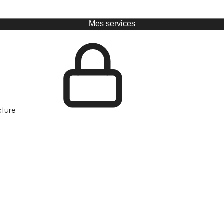
Mes services
cture