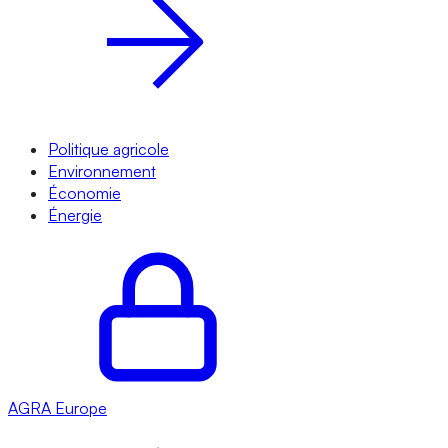
Politique agricole
Environnement
Économie
Énergie
AGRA
Europe