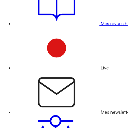
Mes revues 
Live
Mes newslett