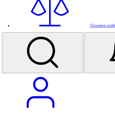
Dossiers poli