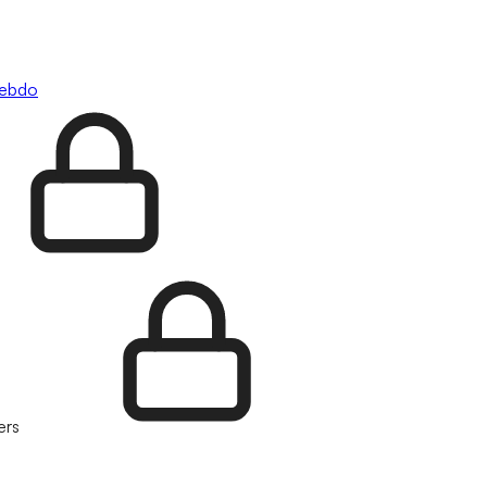
hebdo
ers