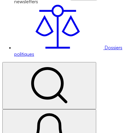
newsletters
Dossiers
politiques