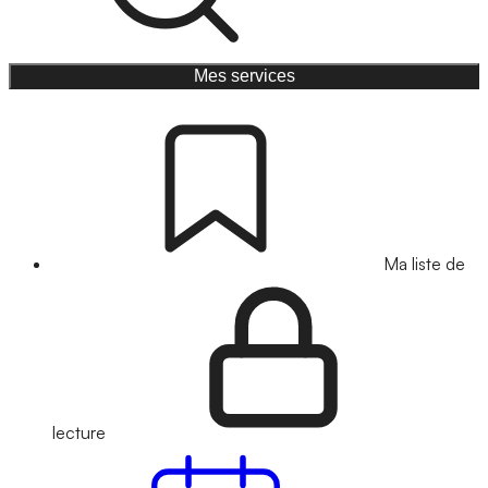
Mes services
Ma liste de
lecture