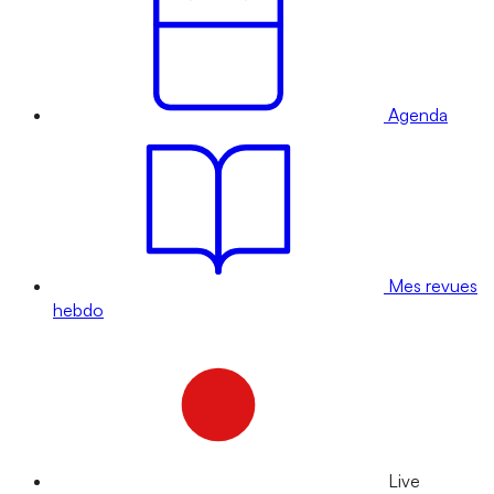
Agenda
Mes revues
hebdo
Live