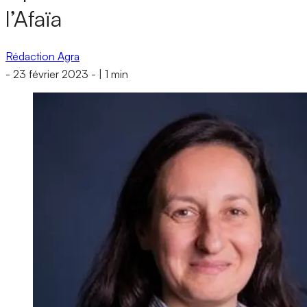
l’Afaïa
Rédaction Agra
-
23 février 2023
-
|
1 min