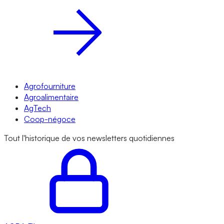
Agrofourniture
Agroalimentaire
AgTech
Coop-négoce
Tout l'historique de vos newsletters quotidiennes