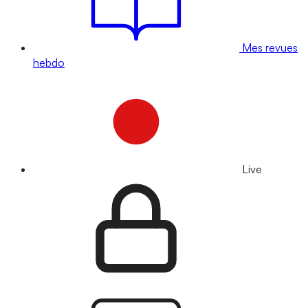
Mes revues
hebdo
Live