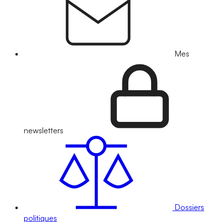
Mes
newsletters
Dossiers
politiques