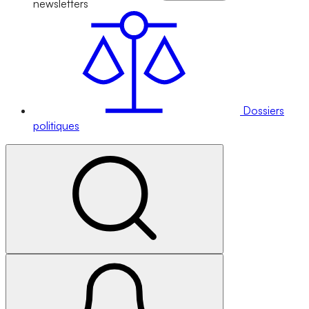
newsletters
Dossiers
politiques