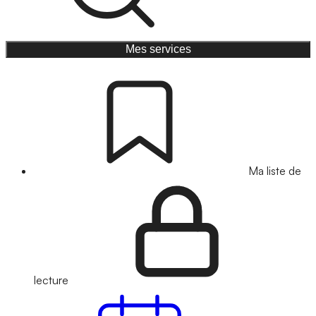
Mes services
Ma liste de
lecture