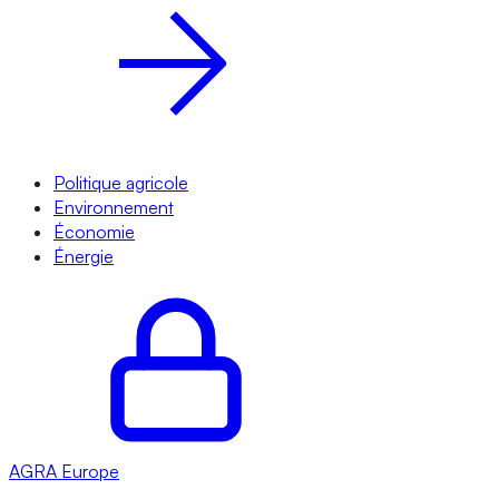
Politique agricole
Environnement
Économie
Énergie
AGRA
Europe