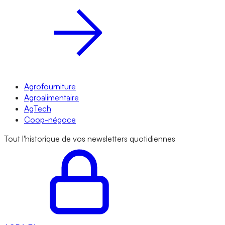
Agrofourniture
Agroalimentaire
AgTech
Coop-négoce
Tout l'historique de vos newsletters quotidiennes