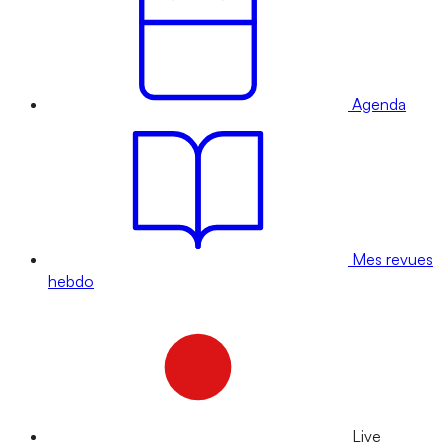
Agenda
Mes revues
hebdo
Live