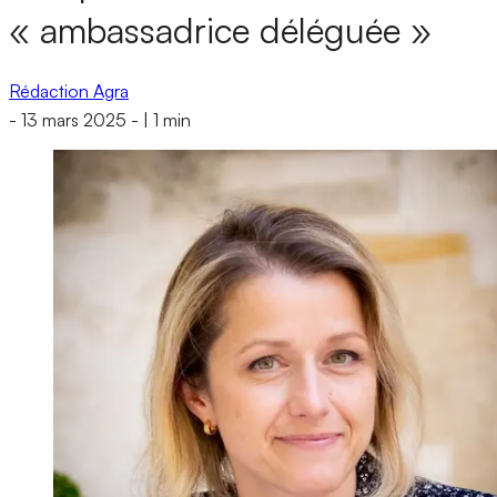
« ambassadrice déléguée »
Rédaction Agra
-
13 mars 2025
-
|
1 min